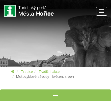
Toggl
navig
Tradice
Tradiční akce
Motocyklové závody - květen, srpen
Toggle navigation