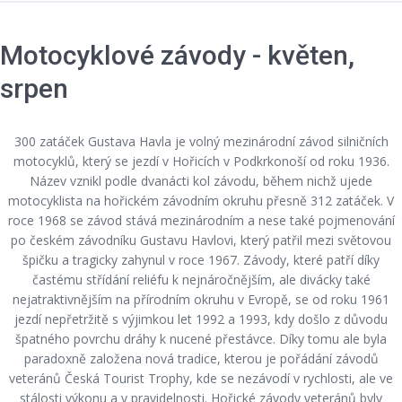
Motocyklové závody - květen,
srpen
300 zatáček Gustava Havla je volný mezinárodní závod silničních
motocyklů, který se jezdí v Hořicích v Podkrkonoší od roku 1936.
Název vznikl podle dvanácti kol závodu, během nichž ujede
motocyklista na hořickém závodním okruhu přesně 312 zatáček. V
roce 1968 se závod stává mezinárodním a nese také pojmenování
po českém závodníku Gustavu Havlovi, který patřil mezi světovou
špičku a tragicky zahynul v roce 1967. Závody, které patří díky
častému střídání reliéfu k nejnáročnějším, ale divácky také
nejatraktivnějším na přírodním okruhu v Evropě, se od roku 1961
jezdí nepřetržitě s výjimkou let 1992 a 1993, kdy došlo z důvodu
špatného povrchu dráhy k nucené přestávce. Díky tomu ale byla
paradoxně založena nová tradice, kterou je pořádání závodů
veteránů Česká Tourist Trophy, kde se nezávodí v rychlosti, ale ve
stálosti výkonu a v pravidelnosti. Hořické závody veteránů byly