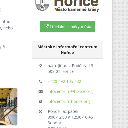
).
plotou
Oficiální stránky města
ch, nebo
při
Městské informační centrum
Hořice
nám. Jiřího z Poděbrad 3
508 01 Hořice
+420 492 105 432
infocentrum@horice.org
infocentrum.horice.org
Pondělí až pátek
8:00-12:00 a 12:30-16:45
Sobota