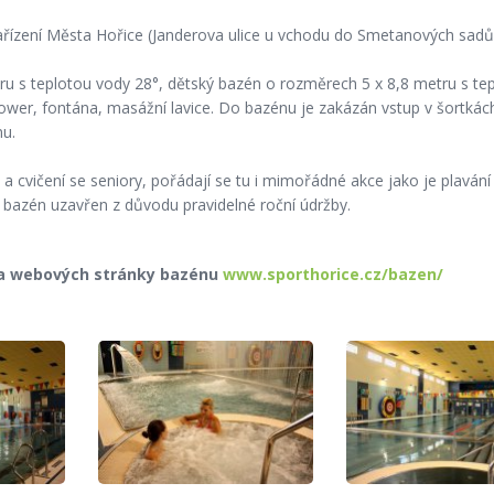
zařízení Města Hořice (Janderova ulice u vchodu do Smetanových sadů
tru s teplotou vody 28°, dětský bazén o rozměrech 5 x 8,8 metru s te
, brower, fontána, masážní lavice. Do bazénu je zakázán vstup v šortká
nu.
a cvičení se seniory, pořádají se tu i mimořádné akce jako je plavání 
k bazén uzavřen z důvodu pravidelné roční údržby.
 na webových stránky bazénu
www.sporthorice.cz/bazen/