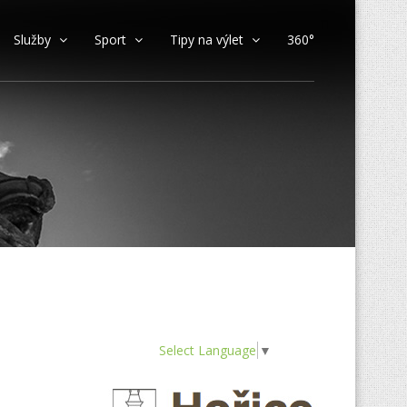
Služby
Sport
Tipy na výlet
360°
Select Language
▼