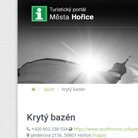
Sport
Krytý bazén
Krytý bazén
+420 602 238 534
https://www.sporthorice.cz/baze
Janderova 2156, 50801 Hořice
(mapa)