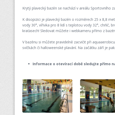
Krytý plavecký bazén se nachází v areálu Sportovního 
K disopizici je plavecký bazén o rozměrech 25 x 8,8 me
vody 30°, vířivka pro 8 lidí s teplotou vody 32°, chrlič
kraťasech! Sledovat můžete i webkameru přímo z bazé
V bazénu si můžete pravidelně zacvičit při aquaaerobicu 
svíčkách či halloweenské plavání. Na začátku září je pa
Informace o otevírací době sledujte přímo