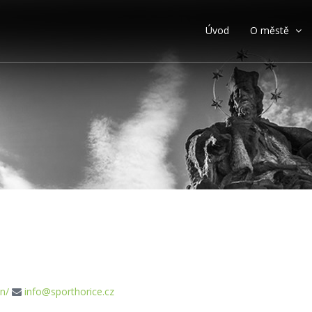
Úvod
O městě
n/
info@sporthorice.cz