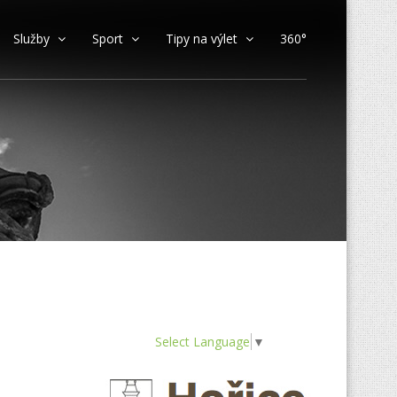
Služby
Sport
Tipy na výlet
360°
Select Language
▼