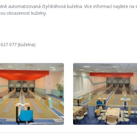
plně automatizovaná čtyřdráhová kuželna. Více informací najdete na 
nou obsazenost kuželny.
3 627 077 (kuželna)