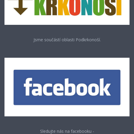
Jsme součástí oblasti Podkrkonoší.
Sledujte nás na facebooku -