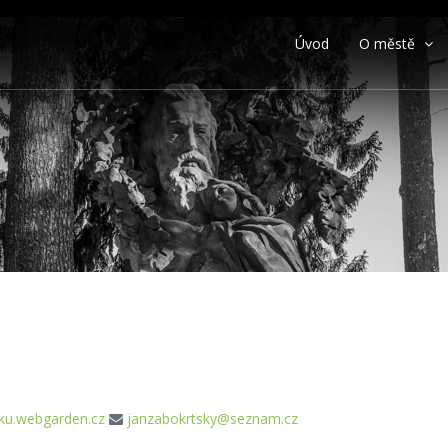
Úvod
O městě
zku.webgarden.cz
janzabokrtsky@seznam.cz