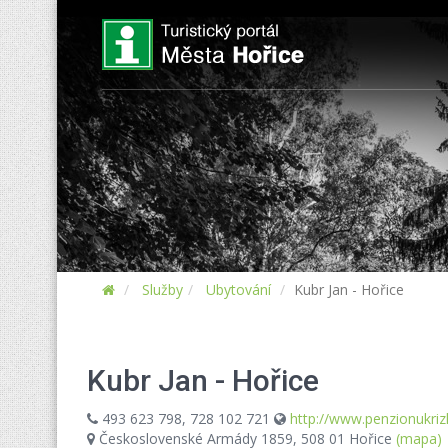
Služby
Ubytování
Kubr Jan - Hořice
Kubr Jan - Hořice
493 623 798, 728 102 721
http://www.penzionukri
Československé Armády 1859, 508 01 Hořice
(mapa)