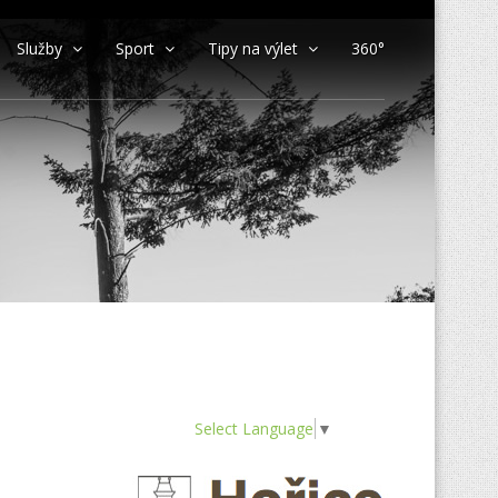
Služby
Sport
Tipy na výlet
360°
Select Language
▼