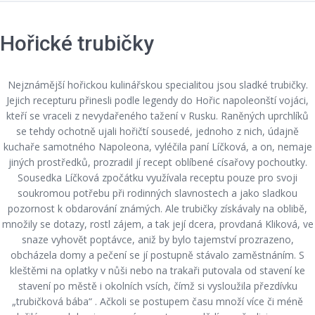
Hořické trubičky
Nejznámější hořickou kulinářskou specialitou jsou sladké trubičky.
Jejich recepturu přinesli podle legendy do Hořic napoleonští vojáci,
kteří se vraceli z nevydařeného tažení v Rusku. Raněných uprchlíků
se tehdy ochotně ujali hořičtí sousedé, jednoho z nich, údajně
kuchaře samotného Napoleona, vyléčila paní Líčková, a on, nemaje
jiných prostředků, prozradil jí recept oblíbené císařovy pochoutky.
Sousedka Líčková zpočátku využívala receptu pouze pro svoji
soukromou potřebu při rodinných slavnostech a jako sladkou
pozornost k obdarování známých. Ale trubičky získávaly na oblibě,
množily se dotazy, rostl zájem, a tak její dcera, provdaná Kliková, ve
snaze vyhovět poptávce, aniž by bylo tajemství prozrazeno,
obcházela domy a pečení se jí postupně stávalo zaměstnáním. S
kleštěmi na oplatky v nůši nebo na trakaři putovala od stavení ke
stavení po městě i okolních vsích, čímž si vysloužila přezdívku
„trubičková bába“ . Ačkoli se postupem času množí více či méně