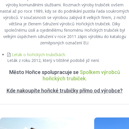
výroby komunálními službami. Rozmach výroby trubiček ovšem
nastal až po roce 1989, kdy se do podnikání pustila řada soukromých
výrobců. V současnosti se výrobou zabývá 8 velkých firem, z nichž
většina je členem Sdružení výrobců Hořických trubiček. Díky
společnému úsilí a ojedinělému fenoménu Hořických trubiček byl
velkým úspěchem sdružení v roce 2011 zápis výrobku do katalogu
zeměpisných označení EU.
Leták o hořických trubičkách.
Leták z roku 2012, který v tištěné podobě již není.
Město Hořice spolupracuje se
Spolkem výrobců
hořických trubiček.
Kde nakoupíte hořické trubičky přímo od výrobce?