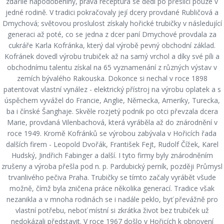
zdařilé napodobeniny, pravá receptura se dědí po přeslici pouze v
jedné rodině. V tradici pokračovaly její dcery provdané Rubličová a
Dmychová; světovou proslulost získaly hořické trubičky v následující
generaci až poté, co se jedna z dcer paní Dmychové provdala za
cukráře Karla Kofránka, který dal výrobě pevný obchodní základ.
Kofránek dovedl výrobu trubiček až na samý vrchol a díky své píli a
obchodnímu talentu získal na 65 vyznamenání z různých výstav v
zemích bývalého Rakouska. Dokonce si nechal v roce 1898
patentovat vlastní vynález - elektrický přístroj na výrobu oplatek a s
úspěchem vyvážel do Francie, Anglie, Německa, Ameriky, Turecka,
ba i čínské Šanghaje. Skvěle rozjetý podnik po otci převzala dcera
Marie, provdaná Vilenbachová, která vyráběla až do znárodnění v
roce 1949. Kromě Kofránků se výrobou zabývala v Hořicích řada
dalších firem - Leopold Dvořák, František Fejt, Rudolf Čížek, Karel
Hudský, Jindřich Fabinger a další. I tyto firmy byly znárodněním
zrušeny a výroba přešla pod n. p. Pardubický perník, později Průmysl
trvanlivého pečiva Praha. Trubičky se tímto začaly vyrábět všude
možně, čímž byla zničena práce několika generací. Tradice však
nezanikla a v mnoha rodinách se i nadále peklo, byť převážně pro
vlastní potřebu, neboť místní si zkrátka život bez trubiček už
nedokázali představit. V roce 1967 došlo v Hořicích k obnovení